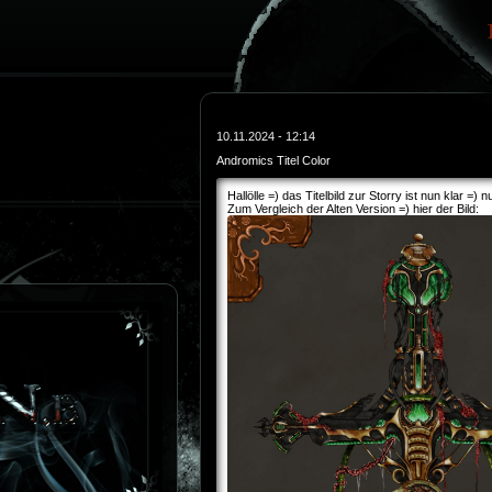
10.11.2024 - 12:14
Andromics Titel Color
Hallölle =) das Titelbild zur Storry ist nun klar =)
Zum Vergleich der Alten Version =) hier der Bild: