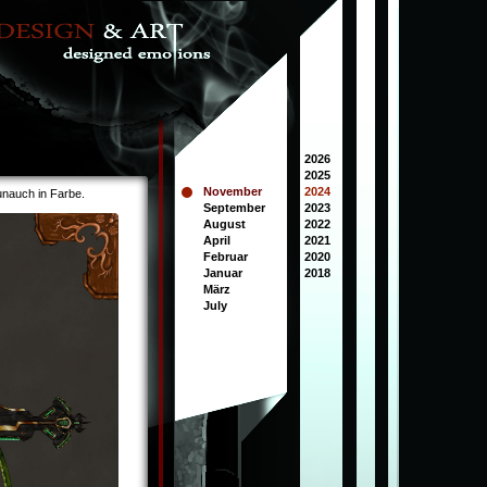
2026
2025
November
2024
 nunauch in Farbe.
September
2023
August
2022
April
2021
Februar
2020
Januar
2018
März
July