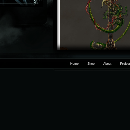
Home
Shop
About
Projec
have fun
Liebe Grüße DAB