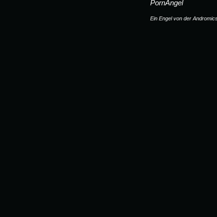
PornAngel
27.11.2013 - Iron
Ein Engel von der Andromics
2009
2008