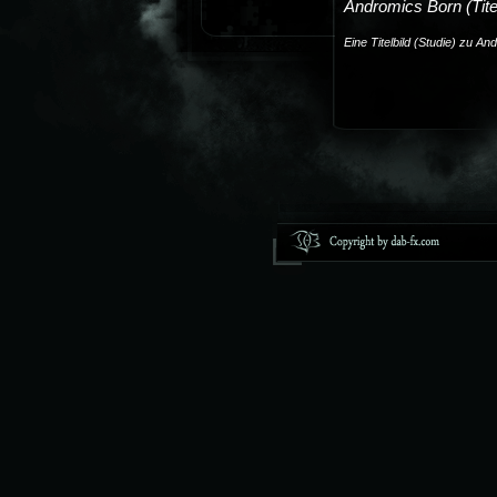
Andromics Born (Titel
27.11.2013 - Iron
Eine Titelbild (Studie) zu An
2009
2008