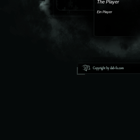
The Player
27.11.2013 - Iron
Ein Player
2009
2008