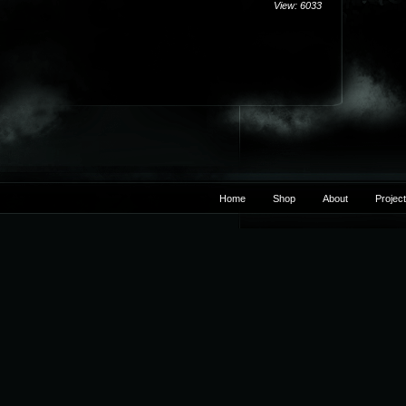
Bock
View: 6033
Home
Shop
About
Projec