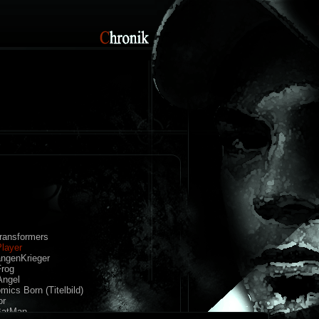
Transformers
Player
angenKrieger
Frog
Angel
mics Born (Titelbild)
or
BatMan